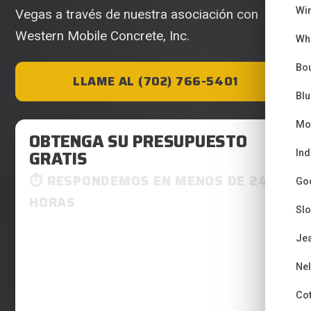
Wi
Vegas a través de nuestra asociación con
Western Mobile Concrete, Inc.
Wh
Bou
LLAME AL (702) 766-5401
Bl
Mo
OBTENGA SU PRESUPUESTO
GRATIS
Ind
RESPONDEMOS EN MENOS DE 24
Go
HORAS
Sl
Je
Ne
Co