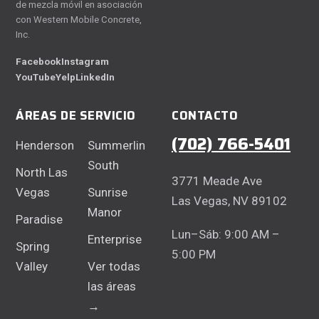
de mezcla móvil en asociación
con Western Mobile Concrete,
Inc.
Facebook
Instagram
YouTube
Yelp
LinkedIn
ÁREAS DE SERVICIO
CONTACTO
(702) 766-5401
Henderson
Summerlin
South
North Las
3771 Meade Ave
Vegas
Sunrise
Las Vegas, NV 89102
Manor
Paradise
Lun–Sáb: 9:00 AM –
Enterprise
Spring
5:00 PM
Valley
Ver todas
las áreas
→