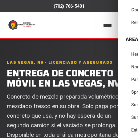
(702) 766-5401
Co
Re
📞
ÁREA
He
LAS VEGAS, NV · LICENCIADO Y ASEGURADO
No
ENTREGA DE CONCRETO
MÓVIL EN LAS VEGAS, NV
Pa
Spr
Concreto de mezcla preparada volumétrico
Su
mezclado fresco en su obra. Solo paga por el
concreto que usa, y no hay espera de un
Su
segundo camión si el vaciado se prolonga.
Ent
Disponible en toda el área metropolitana de Las