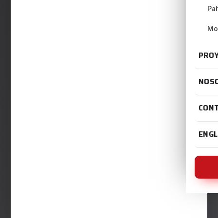
Pa
Mo
PRO
NOS
CON
ENGL