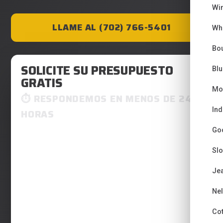
Wi
LLAME AL (702) 766-5401
Wh
Bou
SOLICITE SU PRESUPUESTO
Bl
GRATIS
Mo
RESPONDEMOS EN MENOS DE 24
Ind
HORAS
Go
Sl
Je
Ne
Co