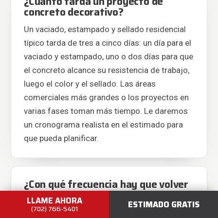
¿Cuánto tarda un proyecto de
concreto decorativo?
Un vaciado, estampado y sellado residencial
típico tarda de tres a cinco días: un día para el
vaciado y estampado, uno o dos días para que
el concreto alcance su resistencia de trabajo,
luego el color y el sellado. Las áreas
comerciales más grandes o los proyectos en
varias fases toman más tiempo. Le daremos
un cronograma realista en el estimado para
que pueda planificar.
¿Con qué frecuencia hay que volver
a sellar el concreto decorativo?
LLAME AHORA
ESTIMADO GRATIS
(702) 766-5401
La mayoría de los selladores penetrantes