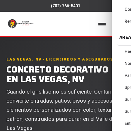
(702) 766-5401
Co
Re
📞
ÁREA
He
LAS VEGAS, NV · LICENCIADOS Y ASEGURADOS
No
CONCRETO DECORATIVO
EN LAS VEGAS, NV
Pa
Spr
Cuando el gris liso no es suficiente. Centurion
Su
convierte entradas, patios, pisos y accesos en
elementos personalizados con color, textura y
Su
patrón, construidos para durar en el Valle de
Ent
Las Vegas.