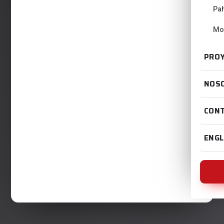
Pa
Mo
PRO
NOS
CON
ENGL