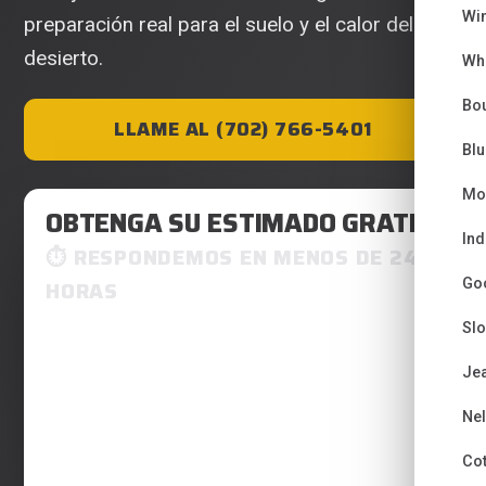
Wi
preparación real para el suelo y el calor del
desierto.
Wh
Bou
LLAME AL (702) 766-5401
Bl
Mo
OBTENGA SU ESTIMADO GRATIS
Ind
RESPONDEMOS EN MENOS DE 24
Go
HORAS
Sl
Je
Ne
Co