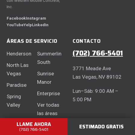
con Western Mobile Concrete,
Inc.
Facebook
Instagram
YouTube
Yelp
LinkedIn
ÁREAS DE SERVICIO
CONTACTO
(702) 766-5401
Henderson
Summerlin
South
North Las
3771 Meade Ave
Vegas
Sunrise
Las Vegas, NV 89102
Manor
Paradise
Lun–Sáb: 9:00 AM –
Enterprise
Spring
5:00 PM
Valley
Ver todas
las áreas
→
LLAME AHORA
ESTIMADO GRATIS
(702) 766-5401