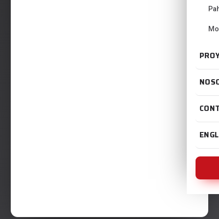
Pa
Mo
PRO
NOS
CON
ENGL