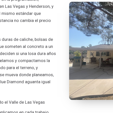
en Las Vegas y Henderson, y
l mismo estándar que
istancia no cambia el precio
s duras de caliche, bolsas de
que someten al concreto a un
 deciden si una losa dura años
ivelamos y compactamos la
do para el terreno, y
a se mueva donde planeamos,
Blue Diamond aguanta igual
o el Valle de Las Vegas
aplicamos en cada trabajo