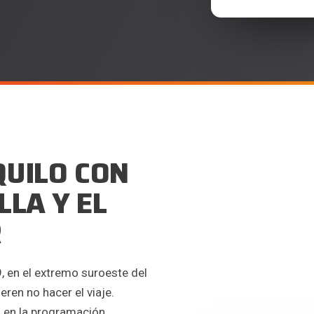
E
QUILO CON
LLA Y EL
R
, en el extremo suroeste del
ren no hacer el viaje.
o en la programación,